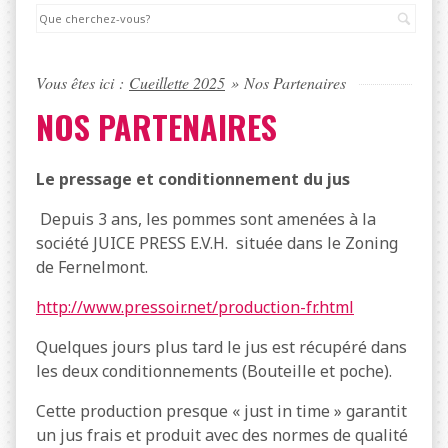
Rec
Vous êtes ici :
Cueillette 2025
»
Nos Partenaires
NOS PARTENAIRES
Le pressage et conditionnement du jus
Depuis 3 ans, les pommes sont amenées à la
société JUICE PRESS E.V.H. située dans le Zoning
de Fernelmont.
http://www.pressoir.net/production-fr.html
Quelques jours plus tard le jus est récupéré dans
les deux conditionnements (Bouteille et poche).
Cette production presque « just in time » garantit
un jus frais et produit avec des normes de qualité